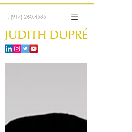
T.
(914) 260.4585