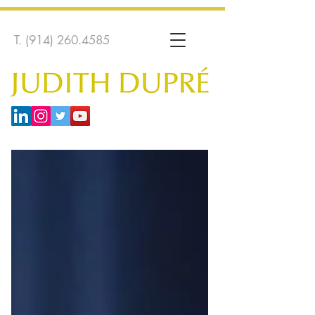
T.
(914) 260.4585